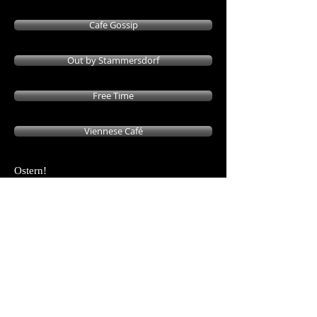
Cafe Gossip
Out by Stammersdorf
Free Time
Viennese Café
Ostern!
Immer diese Hasen!
Hallo ihr Hasen, laßt euch sagen,
nicht ihr seid's die an Ostertagen
sorgt für eine prächtig'Feier!
NEIN!
Wir Hennen sind's und uns're Eier!
Ihr Hasen mit den langen Ohren,
ihr seid bloss Präsentatoren.