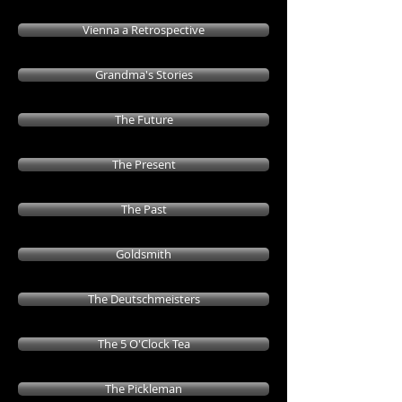
Vienna a Retrospective
Grandma's Stories
The Future
The Present
The Past
Goldsmith
The Deutschmeisters
The 5 O'Clock Tea
The Pickleman